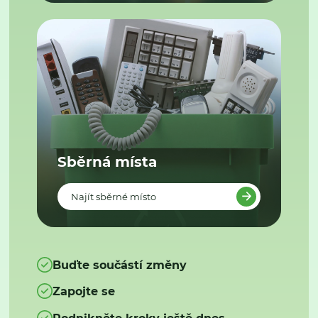
Sběrná místa
Najít sběrné místo
Buďte součástí změny
Zapojte se
Podnikněte kroky ještě dnes