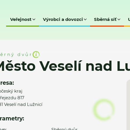
Veřejnost
Výrobci a dovozci
Sběrná síť
ad Lužnicí - SD
ěrný dvůr
ěsto Veselí nad Lu
resa:
očeský kraj
řejezdu 817
81 Veselí nad Lužnicí
rametry:
yp:
Sběrný dvůr