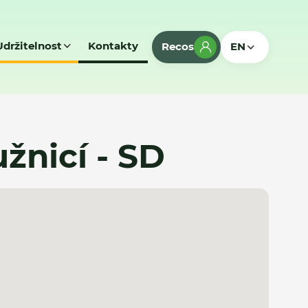
Udržitelnost
Kontakty
Recos
EN
žnicí - SD