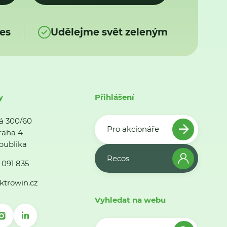
es
Udělejme svět zeleným
y
Přihlášení
á 300/60
Pro akcionáře
raha 4
publika
Recos
 091 835
ktrowin.cz
Vyhledat na webu