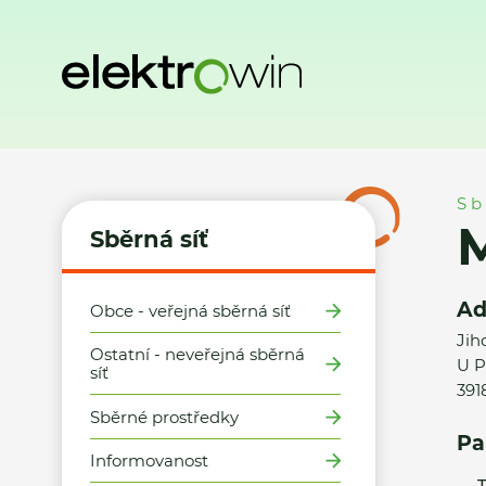
Domů
Sběrná síť
Místa zpětného odběru
Město Veselí n
Sb
M
Sběrná síť
Ad
Obce - veřejná sběrná síť
Jih
Ostatní - neveřejná sběrná
U P
síť
391
Sběrné prostředky
Pa
Informovanost
T