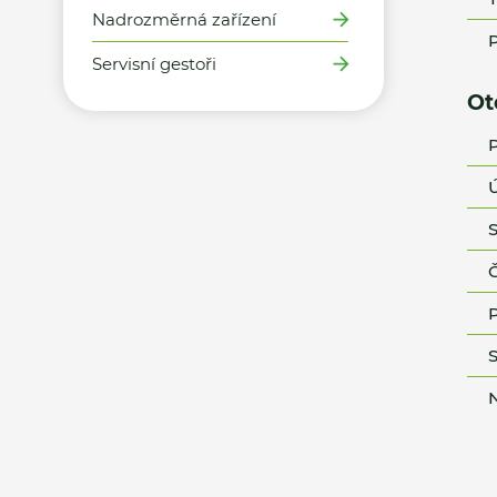
Nadrozměrná zařízení
P
Servisní gestoři
Ot
P
Ú
S
Č
P
S
N