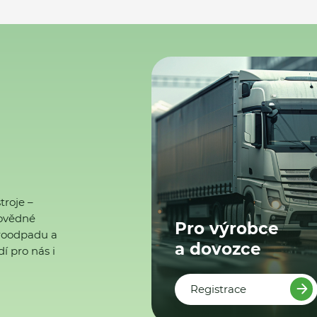
troje –
ovědné
Pro výrobce
ktroodpadu a
a dovozce
í pro nás i
Registrace