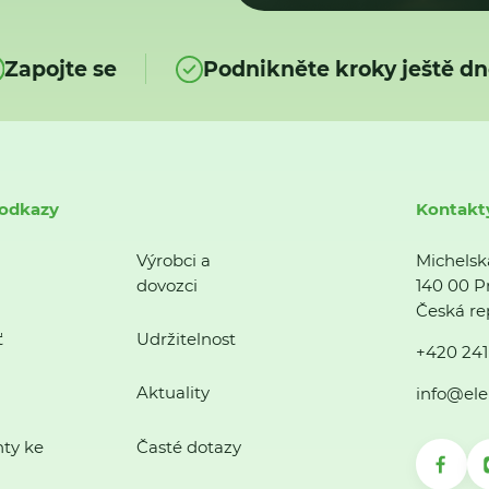
Zapojte se
Podnikněte kroky ještě dn
 odkazy
Kontakt
Výrobci a
Michelsk
dovozci
140 00 P
Česká re
ť
Udržitelnost
+420 241
Aktuality
info@ele
ty ke
Časté dotazy