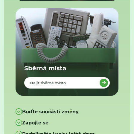
Sběrná místa
Najít sběrné místo
Buďte součástí změny
Zapojte se
Podnikněte kroky ještě dnes