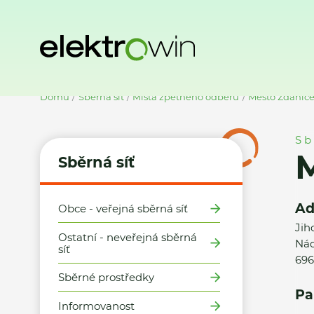
Domů
Sběrná síť
Místa zpětného odběru
Město Ždánice
Sb
M
Sběrná síť
Ad
Obce - veřejná sběrná síť
Jih
Ostatní - neveřejná sběrná
Nád
síť
696
Sběrné prostředky
Pa
Informovanost