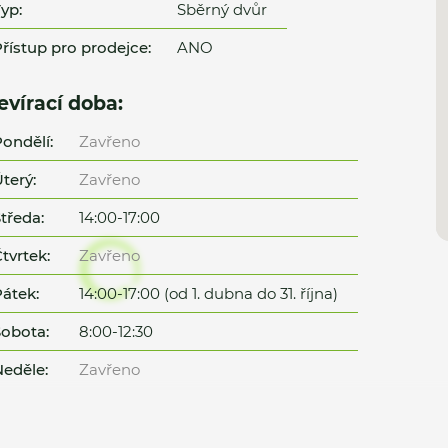
yp:
Sběrný dvůr
řístup pro prodejce:
ANO
evírací doba:
ondělí:
Zavřeno
terý:
Zavřeno
tředa:
14:00-17:00
tvrtek:
Zavřeno
átek:
14:00-17:00 (od 1. dubna do 31. října)
obota:
8:00-12:30
eděle:
Zavřeno