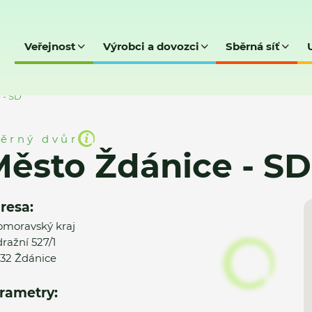
Veřejnost
Výrobci a dovozci
Sběrná síť
 - SD
ěrný dvůr
ěsto Ždánice - SD
resa:
omoravský kraj
ražní 527/1
32 Ždánice
rametry: