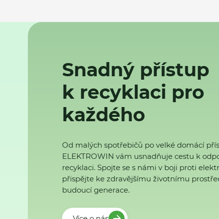
Snadný přístup
k recyklaci pro
každého
Od malých spotřebičů po velké domácí přís
ELEKTROWIN vám usnadňuje cestu k odp
recyklaci. Spojte se s námi v boji proti ele
přispějte ke zdravějšímu životnímu prostřed
budoucí generace.
Více o nás