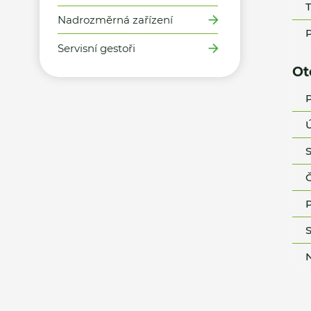
T
Nadrozměrná zařízení
P
Servisní gestoři
Ot
P
Ú
S
Č
P
S
N