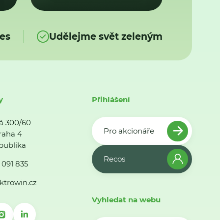
es
Udělejme svět zeleným
y
Přihlášení
á 300/60
Pro akcionáře
raha 4
publika
Recos
 091 835
ktrowin.cz
Vyhledat na webu