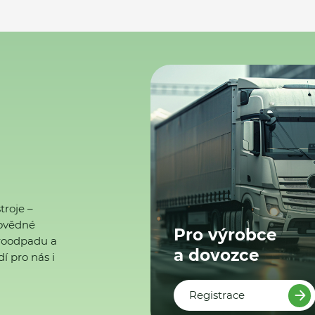
troje –
ovědné
Pro výrobce
ktroodpadu a
a dovozce
í pro nás i
Registrace