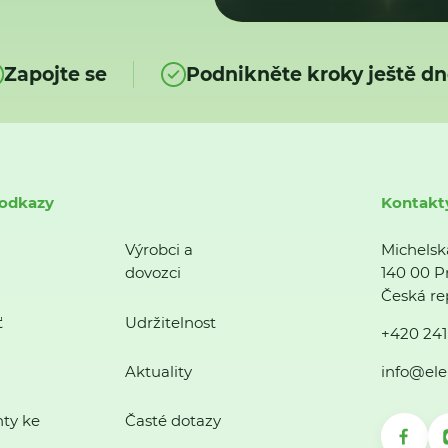
Zapojte se
Podnikněte kroky ještě dn
 odkazy
Kontakt
Výrobci a
Michelsk
dovozci
140 00 P
Česká re
ť
Udržitelnost
+420 241
Aktuality
info@ele
ty ke
Časté dotazy