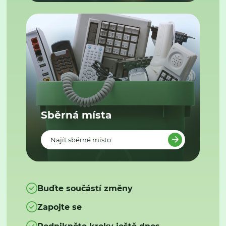
Sběrná místa
Najít sběrné místo
Buďte součástí změny
Zapojte se
Podnikněte kroky ještě dnes