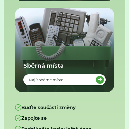
Sběrná místa
Najít sběrné místo
Buďte součástí změny
Zapojte se
Podnikněte kroky ještě dnes