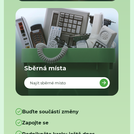
Sběrná místa
Najít sběrné místo
Buďte součástí změny
Zapojte se
Podnikněte kroky ještě dnes