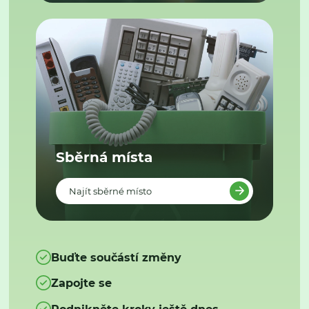
Sběrná místa
Najít sběrné místo
Buďte součástí změny
Zapojte se
Podnikněte kroky ještě dnes