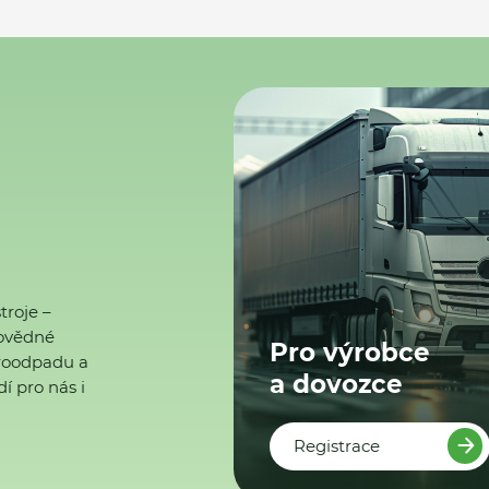
troje –
ovědné
Pro výrobce
ktroodpadu a
a dovozce
í pro nás i
Registrace