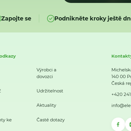
Zapojte se
Podnikněte kroky ještě dn
 odkazy
Kontakt
Výrobci a
Michelsk
dovozci
140 00 P
Česká re
ť
Udržitelnost
+420 241
Aktuality
info@ele
ty ke
Časté dotazy