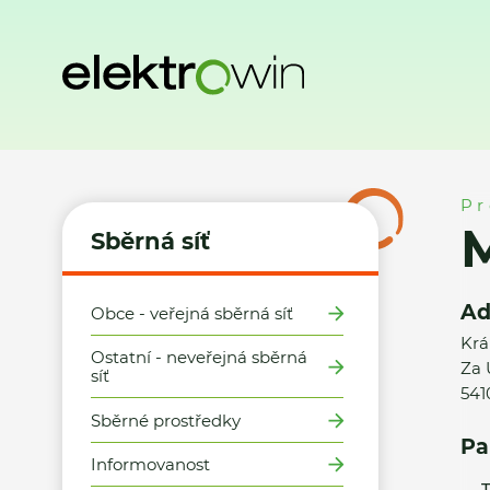
Domů
Sběrná síť
Místa zpětného odběru
Miloš Šťastný 
Pr
M
Sběrná síť
Ad
Obce - veřejná sběrná síť
Krá
Ostatní - neveřejná sběrná
Za 
síť
541
Sběrné prostředky
Pa
Informovanost
T