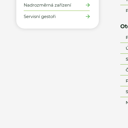
Nadrozměrná zařízení
P
Servisní gestoři
Ot
P
Ú
S
Č
P
S
N