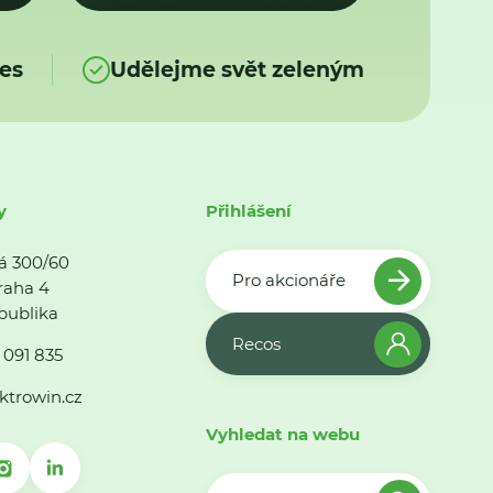
es
Udělejme svět zeleným
y
Přihlášení
á 300/60
Pro akcionáře
raha 4
publika
Recos
 091 835
ktrowin.cz
Vyhledat na webu