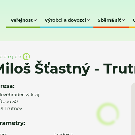
Veřejnost
Výrobci a dovozci
Sběrná síť
- Trutnov
odejce
iloš Šťastný - Tru
resa:
lovéhradecký kraj
Úpou 50
01 Trutnov
rametry:
yp:
Prodejce