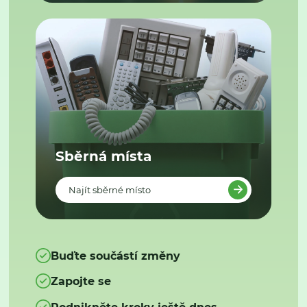
Sběrná místa
Najít sběrné místo
Buďte součástí změny
Zapojte se
Podnikněte kroky ještě dnes