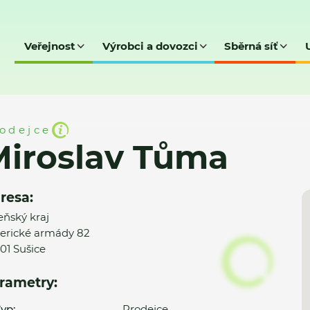
Veřejnost
Výrobci a dovozci
Sběrná síť
a
odejce
Miroslav Tůma
resa:
eňský kraj
rické armády 82
01 Sušice
rametry:
yp:
Prodejce