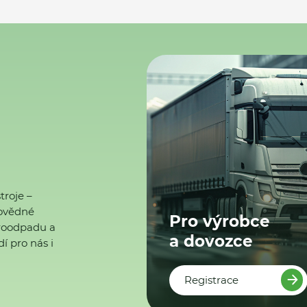
troje –
ovědné
Pro výrobce
ktroodpadu a
a dovozce
í pro nás i
Registrace