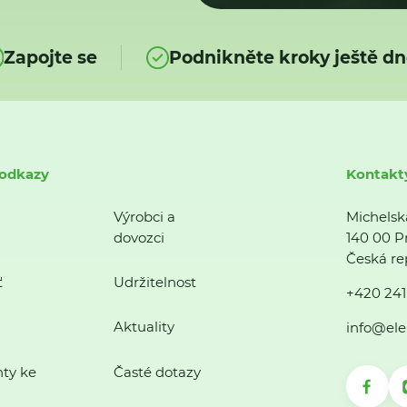
Zapojte se
Podnikněte kroky ještě dn
 odkazy
Kontakt
Výrobci a
Michelsk
dovozci
140 00 P
Česká re
ť
Udržitelnost
+420 241
Aktuality
info@ele
ty ke
Časté dotazy