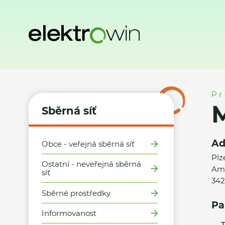
Domů
Sběrná síť
Místa zpětného odběru
Miroslav Tům
Pr
Sběrná síť
Ad
Obce - veřejná sběrná síť
Plz
Ostatní - neveřejná sběrná
Ame
síť
342
Sběrné prostředky
Pa
Informovanost
T