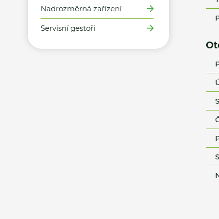
Nadrozměrná zařízení
P
Servisní gestoři
Ot
P
Ú
S
Č
P
S
N