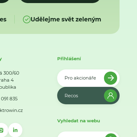
es
Udělejme svět zeleným
y
Přihlášení
á 300/60
Pro akcionáře
raha 4
publika
Recos
 091 835
ktrowin.cz
Vyhledat na webu