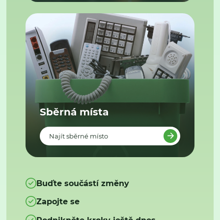
Sběrná místa
Najít sběrné místo
Buďte součástí změny
Zapojte se
Podnikněte kroky ještě dnes