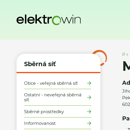
Domů
Sběrná síť
Místa zpětného odběru
MOTeC spol. s r
Pr
M
Sběrná síť
Ad
Obce - veřejná sběrná síť
Jih
Ostatní - neveřejná sběrná
Pek
síť
602
Sběrné prostředky
Pa
Informovanost
T