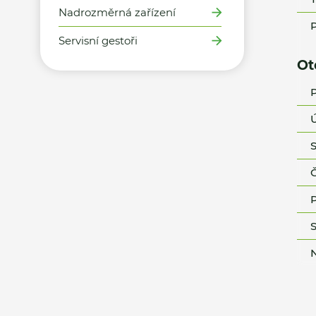
Nadrozměrná zařízení
P
Servisní gestoři
Ot
P
Ú
S
Č
P
S
N