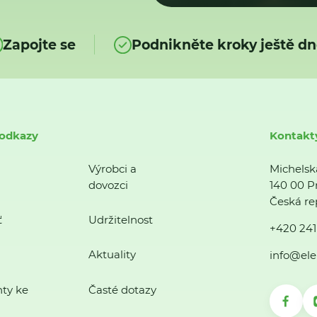
Zapojte se
Podnikněte kroky ještě dn
 odkazy
Kontakt
Výrobci a
Michelsk
dovozci
140 00 P
Česká re
ť
Udržitelnost
+420 241
Aktuality
info@ele
ty ke
Časté dotazy