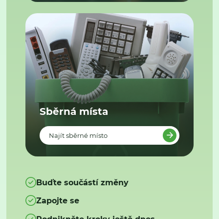
Sběrná místa
Najít sběrné místo
Buďte součástí změny
Zapojte se
Podnikněte kroky ještě dnes