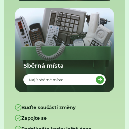
Sběrná místa
Najít sběrné místo
Buďte součástí změny
Zapojte se
Podnikněte kroky ještě dnes