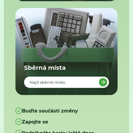
Sběrná místa
Najít sběrné místo
Buďte součástí změny
Zapojte se
Podnikněte kroky ještě dnes