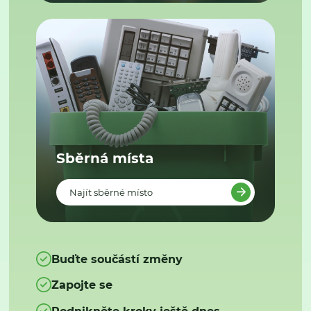
Sběrná místa
Najít sběrné místo
Buďte součástí změny
Zapojte se
Podnikněte kroky ještě dnes