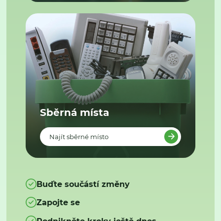
Sběrná místa
Najít sběrné místo
Buďte součástí změny
Zapojte se
Podnikněte kroky ještě dnes