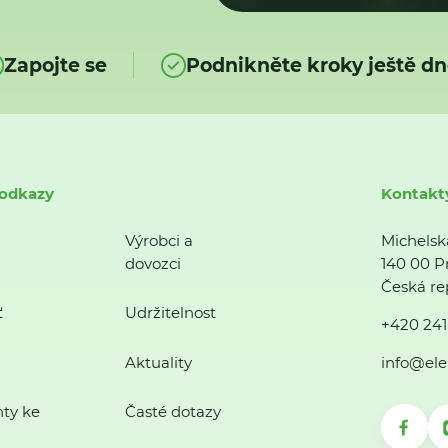
Zapojte se
Podnikněte kroky ještě dn
 odkazy
Kontakt
Výrobci a
Michelsk
dovozci
140 00 P
Česká re
ť
Udržitelnost
+420 241
Aktuality
info@ele
ty ke
Časté dotazy