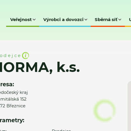
Veřejnost
Výrobci a dovozci
Sběrná síť
odejce
NORMA, k.s.
resa:
edočeský kraj
mitálská 152
72 Březnice
rametry: