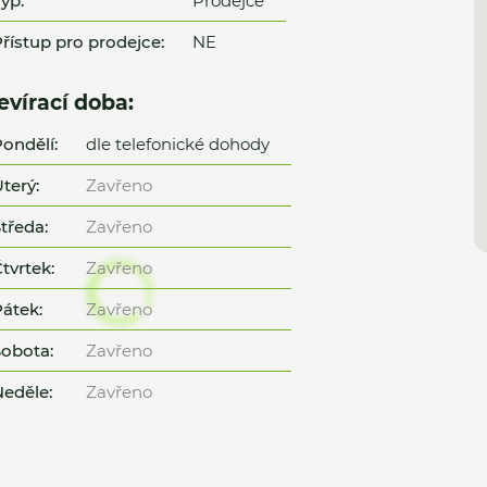
yp:
Prodejce
řístup pro prodejce:
NE
evírací doba:
ondělí:
dle telefonické dohody
terý:
Zavřeno
tředa:
Zavřeno
tvrtek:
Zavřeno
átek:
Zavřeno
obota:
Zavřeno
eděle:
Zavřeno