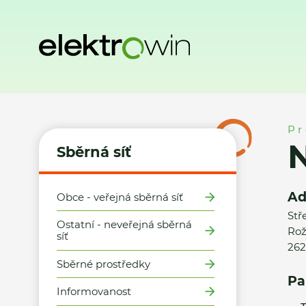
Domů
Sběrná síť
Místa zpětného odběru
NORMA, k.s.
Pr
Sběrná síť
Ad
Obce - veřejná sběrná síť
Stř
Ostatní - neveřejná sběrná
Rož
síť
262
Sběrné prostředky
Pa
Informovanost