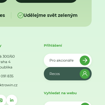
es
Udělejme svět zeleným
y
Přihlášení
á 300/60
Pro akcionáře
raha 4
publika
Recos
 091 835
ktrowin.cz
Vyhledat na webu