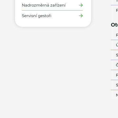
T
Nadrozměrná zařízení
P
Servisní gestoři
Ot
P
Ú
S
Č
P
S
N