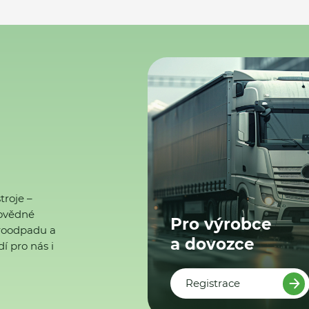
troje –
ovědné
Pro výrobce
ktroodpadu a
a dovozce
í pro nás i
Registrace