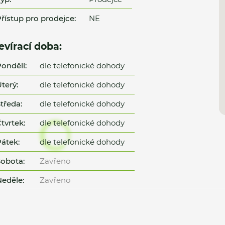
řístup pro prodejce:
NE
evírací doba:
ondělí:
dle telefonické dohody
terý:
dle telefonické dohody
tředa:
dle telefonické dohody
tvrtek:
dle telefonické dohody
átek:
dle telefonické dohody
obota:
Zavřeno
eděle:
Zavřeno