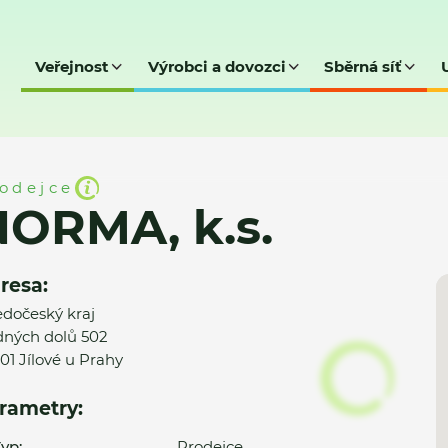
Veřejnost
Výrobci a dovozci
Sběrná síť
odejce
NORMA, k.s.
resa:
edočeský kraj
ných dolů 502
01 Jílové u Prahy
rametry:
yp:
Prodejce