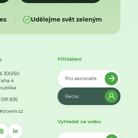
es
Udělejme svět zeleným
y
Přihlášení
á 300/60
Pro akcionáře
raha 4
publika
Recos
 091 835
ktrowin.cz
Vyhledat na webu