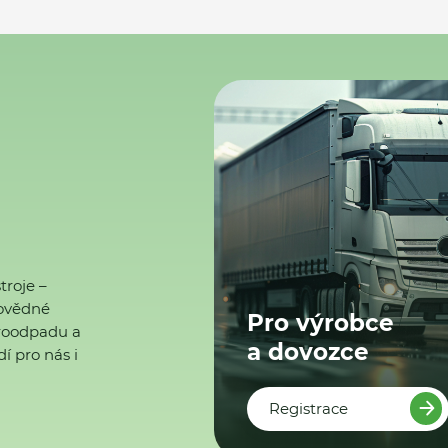
troje –
ovědné
Pro výrobce
ktroodpadu a
a dovozce
í pro nás i
Registrace