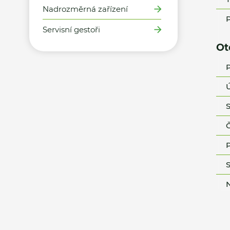
Nadrozměrná zařízení
P
Servisní gestoři
Ot
P
Ú
S
Č
P
S
N