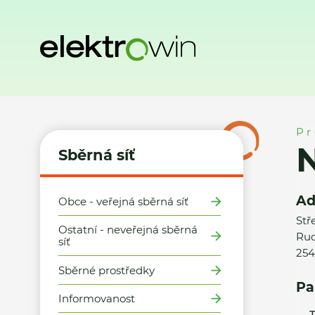
Domů
Sběrná síť
Místa zpětného odběru
NORMA, k.s.
Pr
Sběrná síť
Ad
Obce - veřejná sběrná síť
Stř
Ostatní - neveřejná sběrná
Rud
síť
254
Sběrné prostředky
Pa
Informovanost
T