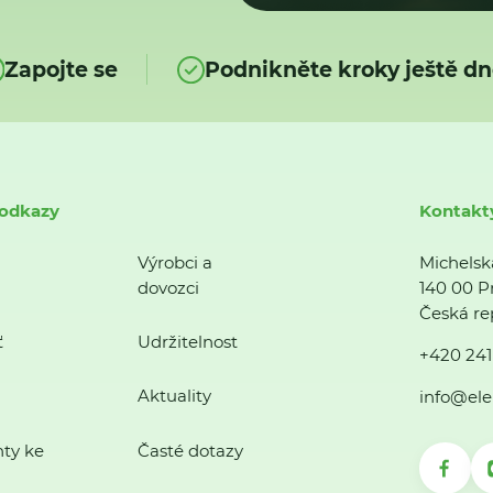
Zapojte se
Podnikněte kroky ještě dn
 odkazy
Kontakt
Výrobci a
Michelsk
dovozci
140 00 P
Česká re
ť
Udržitelnost
+420 241
Aktuality
info@ele
ty ke
Časté dotazy