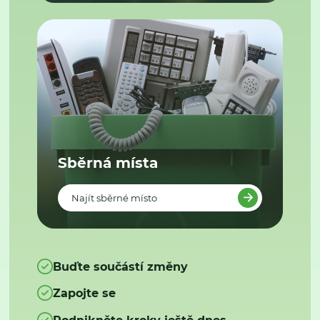
Sběrná místa
Najít sběrné místo
Buďte součástí změny
Zapojte se
Podnikněte kroky ještě dnes