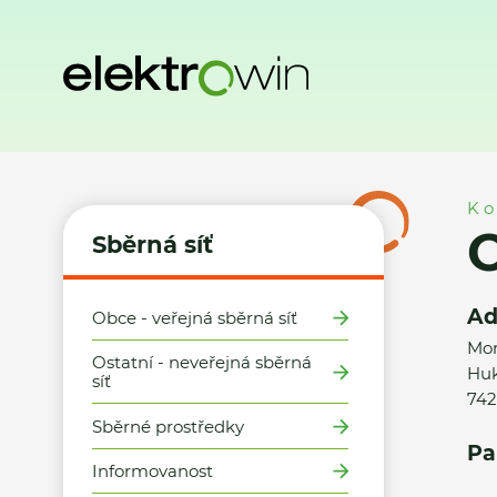
Domů
Sběrná síť
Místa zpětného odběru
Obec Bartošov
Ko
O
Sběrná síť
Ad
Obce - veřejná sběrná síť
Mor
Ostatní - neveřejná sběrná
Huk
síť
742
Sběrné prostředky
Pa
Informovanost