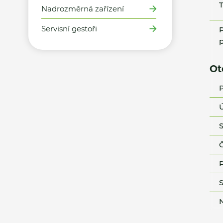
T
Nadrozměrná zařízení
Servisní gestoři
P
p
Ot
P
Ú
S
Č
P
S
N