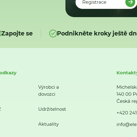
Registrace
Zapojte se
Podnikněte kroky ještě dn
 odkazy
Kontakt
Výrobci a
Michelsk
dovozci
140 00 P
Česká re
ť
Udržitelnost
+420 241
Aktuality
info@ele