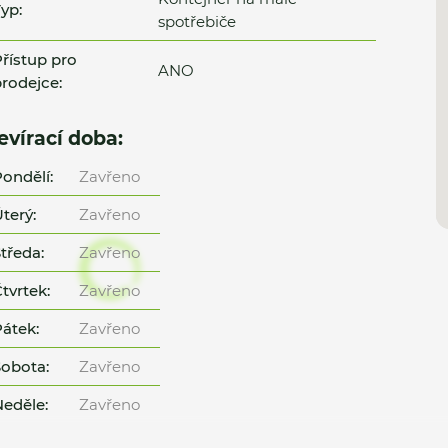
yp:
spotřebiče
řístup pro
ANO
rodejce:
evírací doba:
ondělí:
Zavřeno
terý:
Zavřeno
tředa:
Zavřeno
tvrtek:
Zavřeno
átek:
Zavřeno
obota:
Zavřeno
eděle:
Zavřeno