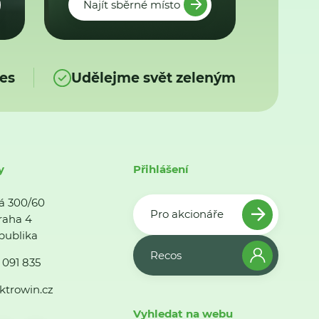
Najít sběrné místo
es
Udělejme svět zeleným
y
Přihlášení
á 300/60
Pro akcionáře
raha 4
publika
Recos
 091 835
ktrowin.cz
Vyhledat na webu