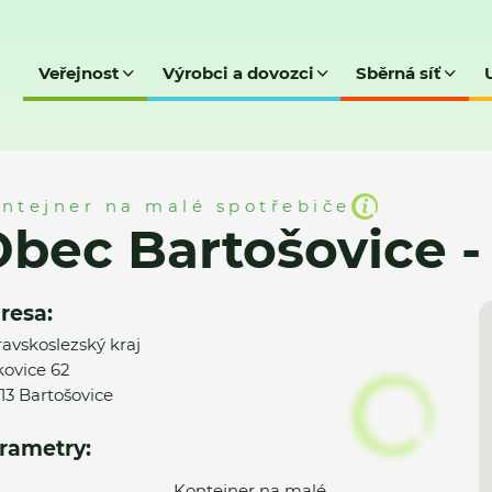
Veřejnost
Výrobci a dovozci
Sběrná síť
ice - MK
ntejner na malé spotřebiče
bec Bartošovice 
resa:
avskoslezský kraj
ovice 62
13 Bartošovice
rametry:
Kontejner na malé