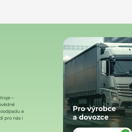
troje –
ovědné
Pro výrobce
ktroodpadu a
a dovozce
í pro nás i