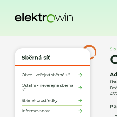
Domů
Sběrná síť
Místa zpětného odběru
Obec Bečov - 
Sb
O
Sběrná síť
Ad
Obce - veřejná sběrná síť
Úst
Ostatní - neveřejná sběrná
Beč
síť
435
Sběrné prostředky
Pa
Informovanost
T