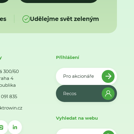
es
Udělejme svět zeleným
y
Přihlášení
á 300/60
Pro akcionáře
raha 4
publika
Recos
 091 835
ktrowin.cz
Vyhledat na webu