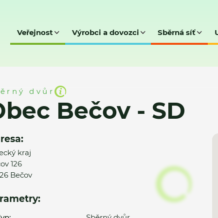
Veřejnost
Výrobci a dovozci
Sběrná síť
SD
ěrný dvůr
bec Bečov - SD
resa:
ecký kraj
ov 126
26 Bečov
rametry:
yp:
Sběrný dvůr