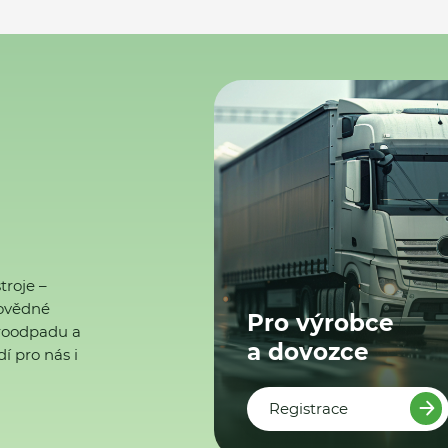
troje –
ovědné
Pro výrobce
ktroodpadu a
a dovozce
í pro nás i
Registrace