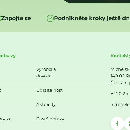
Zapojte se
Podnikněte kroky ještě dn
 odkazy
Kontakt
Výrobci a
Michelsk
dovozci
140 00 P
Česká re
ť
Udržitelnost
+420 241
Aktuality
info@ele
ty ke
Časté dotazy