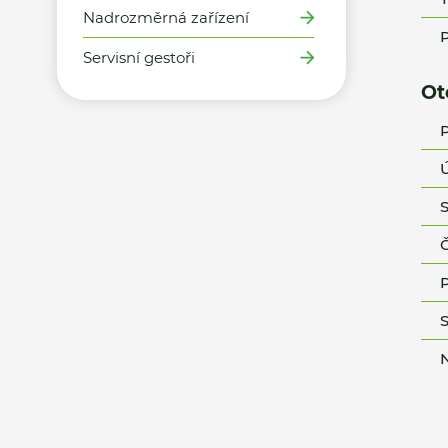
Nadrozměrná zařízení
P
Servisní gestoři
Ot
P
Ú
S
Č
P
S
N