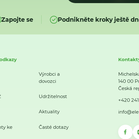
Zapojte se
Podnikněte kroky ještě dn
 odkazy
Kontakt
Výrobci a
Michelsk
dovozci
140 00 P
Česká re
ť
Udržitelnost
+420 241
Aktuality
info@ele
ty ke
Časté dotazy