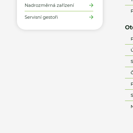
Nadrozměrná zařízení
P
Servisní gestoři
Ot
P
Ú
S
Č
P
S
N