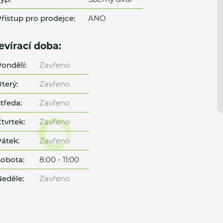
řístup pro prodejce:
ANO
evírací doba:
ondělí:
Zavřeno
terý:
Zavřeno
tředa:
Zavřeno
tvrtek:
Zavřeno
átek:
Zavřeno
obota:
8:00 - 11:00
eděle:
Zavřeno