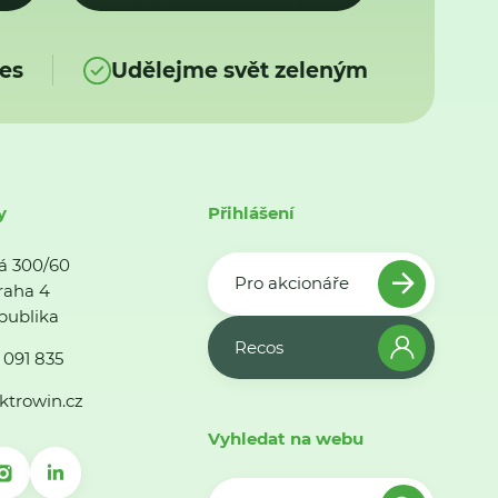
es
Udělejme svět zeleným
y
Přihlášení
á 300/60
Pro akcionáře
raha 4
publika
Recos
 091 835
ktrowin.cz
Vyhledat na webu