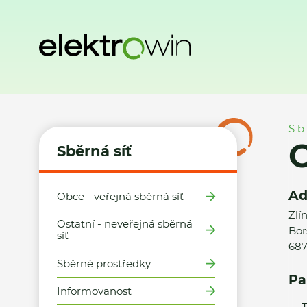
Domů
Sběrná síť
Místa zpětného odběru
Obec Boršice 
Sb
Sběrná síť
Ad
Obce - veřejná sběrná síť
Zlí
Ostatní - neveřejná sběrná
Bor
síť
687
Sběrné prostředky
Pa
Informovanost
T