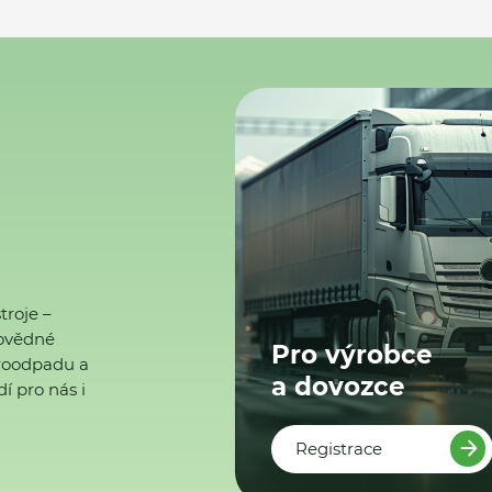
troje –
ovědné
Pro výrobce
ktroodpadu a
a dovozce
í pro nás i
Registrace