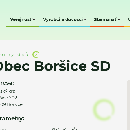
Veřejnost
Výrobci a dovozci
Sběrná síť
SD
ěrný dvůr
Obec Boršice SD
resa:
nský kraj
šice 702
09 Boršice
rametry:
yp:
Sběrný dvůr