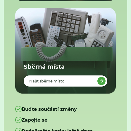
Sběrná místa
Najít sběrné místo
Buďte součástí změny
Zapojte se
Podnikněte kroky ještě dnes