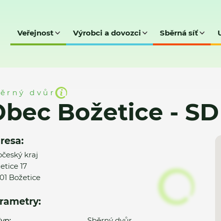
Veřejnost
Výrobci a dovozci
Sběrná síť
 - SD
ěrný dvůr
bec Božetice - SD
resa:
očeský kraj
etice 17
01 Božetice
rametry:
yp:
Sběrný dvůr