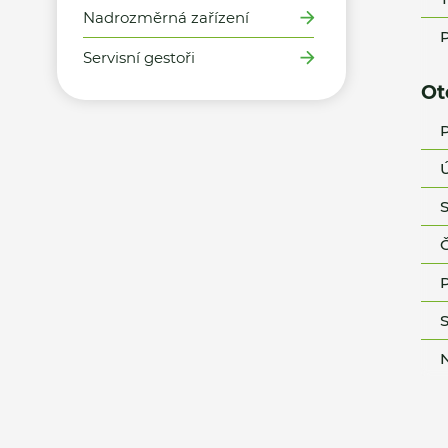
Nadrozměrná zařízení
P
Servisní gestoři
Ot
P
Ú
S
Č
P
S
N