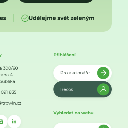
es
Udělejme svět zeleným
y
Přihlášení
á 300/60
Pro akcionáře
raha 4
publika
Recos
 091 835
ktrowin.cz
Vyhledat na webu