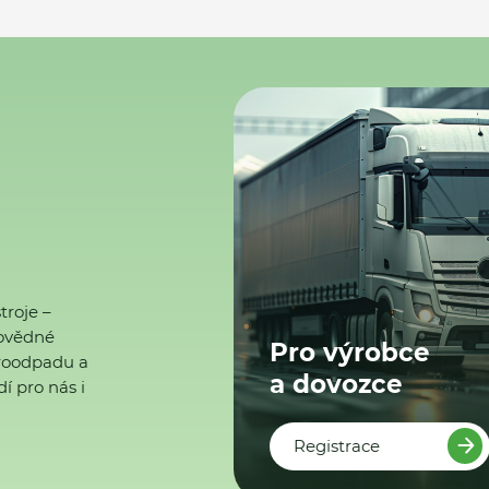
troje –
ovědné
Pro výrobce
ktroodpadu a
a dovozce
í pro nás i
Registrace