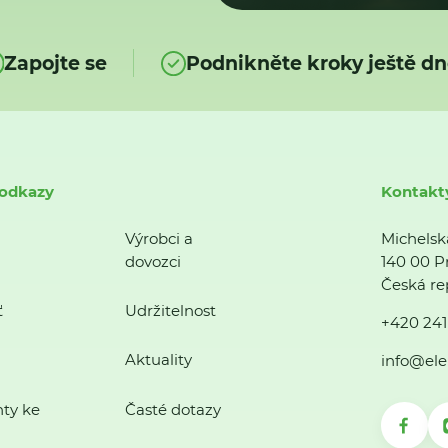
Zapojte se
Podnikněte kroky ještě dn
 odkazy
Kontakt
Výrobci a
Michelsk
dovozci
140 00 P
Česká re
ť
Udržitelnost
+420 241
Aktuality
info@ele
ty ke
Časté dotazy