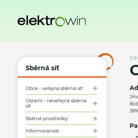
Domů
Sběrná síť
Místa zpětného odběru
Obec Božetice
Sb
O
Sběrná síť
Ad
Obce - veřejná sběrná síť
Jih
Ostatní - neveřejná sběrná
Bož
síť
399
Sběrné prostředky
Pa
Informovanost
T