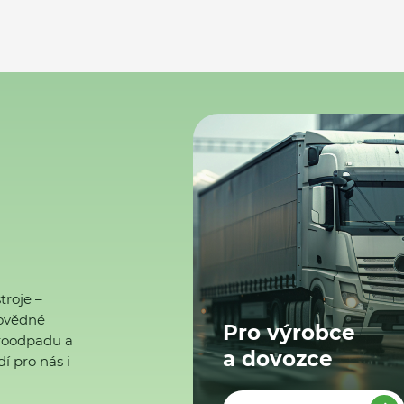
troje –
ovědné
Pro výrobce
ktroodpadu a
a dovozce
í pro nás i