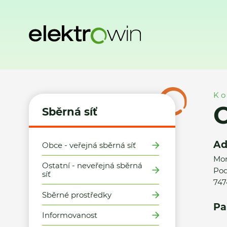
Domů
Sběrná síť
Místa zpětného odběru
Obec Branka 
Ko
Sběrná síť
Ad
Obce - veřejná sběrná síť
Mor
Ostatní - neveřejná sběrná
Pod
síť
747
Sběrné prostředky
Pa
Informovanost