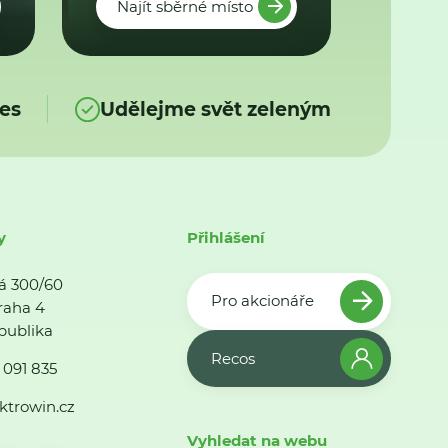
Najít sběrné místo
es
Udělejme svět zeleným
y
Přihlášení
á 300/60
Pro akcionáře
raha 4
publika
Recos
 091 835
ktrowin.cz
Vyhledat na webu