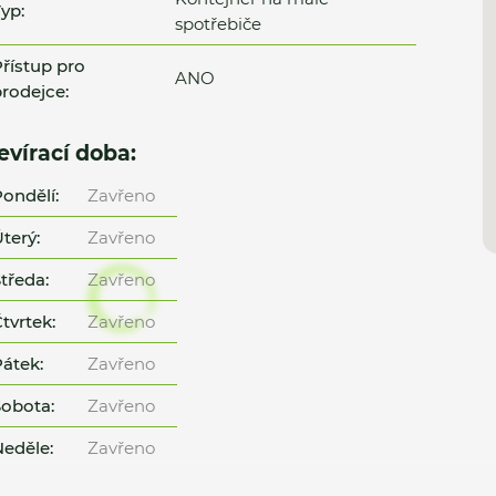
yp:
spotřebiče
řístup pro
ANO
rodejce:
evírací doba:
ondělí:
Zavřeno
terý:
Zavřeno
tředa:
Zavřeno
tvrtek:
Zavřeno
átek:
Zavřeno
obota:
Zavřeno
eděle:
Zavřeno