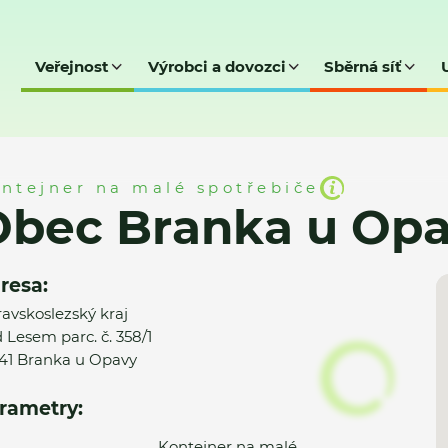
Veřejnost
Výrobci a dovozci
Sběrná síť
u Opavy - MK
ntejner na malé spotřebiče
Obec Branka u Opa
resa:
avskoslezský kraj
 Lesem parc. č. 358/1
41 Branka u Opavy
rametry:
Kontejner na malé