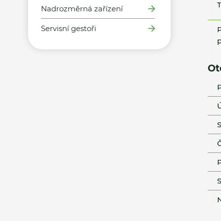
T
Nadrozměrná zařízení
Servisní gestoři
P
p
Ot
P
Ú
S
Č
P
S
N