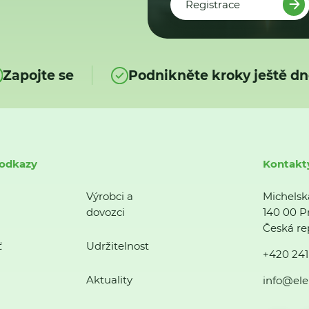
Registrace
Zapojte se
Podnikněte kroky ještě dn
 odkazy
Kontakt
Výrobci a
Michelsk
dovozci
140 00 P
Česká re
ť
Udržitelnost
+420 241
Aktuality
info@ele