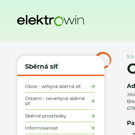
Domů
Sběrná síť
Místa zpětného odběru
Obec Březina 
Sb
O
Sběrná síť
Ad
Obce - veřejná sběrná síť
Jih
Ostatní - neveřejná sběrná
Bře
síť
679
Sběrné prostředky
Pa
Informovanost
T