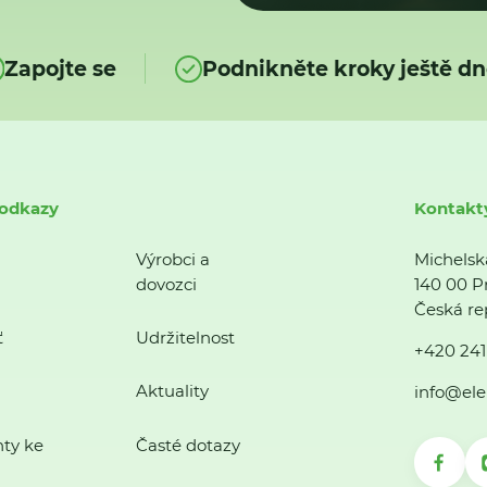
Zapojte se
Podnikněte kroky ještě dn
 odkazy
Kontakt
Výrobci a
Michelsk
dovozci
140 00 P
Česká re
ť
Udržitelnost
+420 241
Aktuality
info@ele
ty ke
Časté dotazy