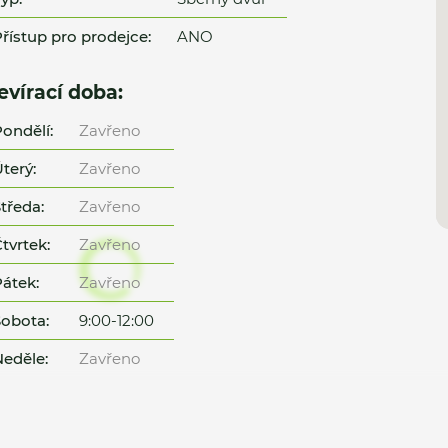
řístup pro prodejce:
ANO
evírací doba:
ondělí:
Zavřeno
terý:
Zavřeno
tředa:
Zavřeno
tvrtek:
Zavřeno
átek:
Zavřeno
obota:
9:00-12:00
eděle:
Zavřeno