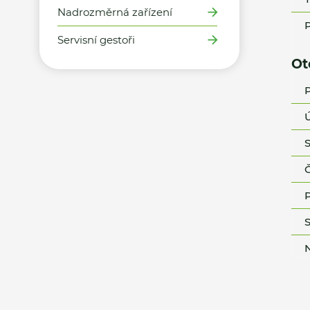
Nadrozměrná zařízení
P
Servisní gestoři
Ot
P
Ú
S
Č
P
S
N