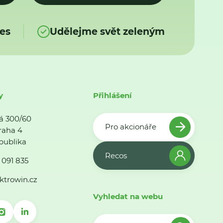
es
Udělejme svět zeleným
y
Přihlášení
á 300/60
Pro akcionáře
raha 4
publika
Recos
 091 835
ktrowin.cz
Vyhledat na webu