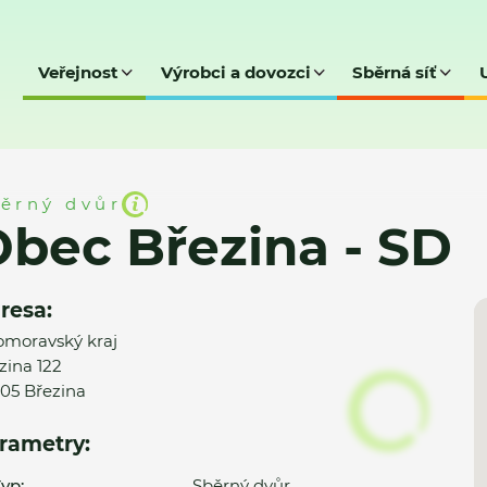
Veřejnost
Výrobci a dovozci
Sběrná síť
- SD
ěrný dvůr
bec Březina - SD
resa:
omoravský kraj
zina 122
05 Březina
rametry:
yp:
Sběrný dvůr