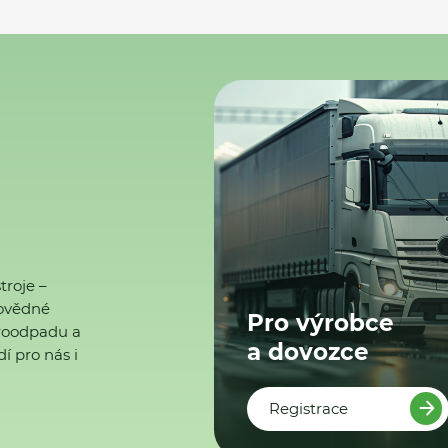
troje –
ovědné
Pro výrobce
ktroodpadu a
a dovozce
í pro nás i
Registrace