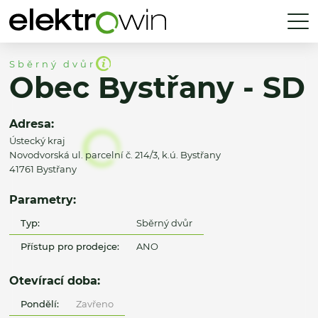
Sběrný dvůr
Obec Bystřany - SD
Adresa:
Ústecký kraj
Novodvorská ul. parcelní č. 214/3, k.ú. Bystřany
41761 Bystřany
Parametry:
Typ:
Sběrný dvůr
Přístup pro prodejce:
ANO
Otevírací doba:
Pondělí:
Zavřeno