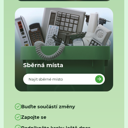
Sběrná místa
Najít sběrné místo
Buďte součástí změny
Zapojte se
Podnikněte kroky ještě dnes