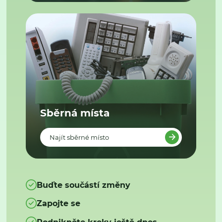
Sběrná místa
Najít sběrné místo
Buďte součástí změny
Zapojte se
Podnikněte kroky ještě dnes