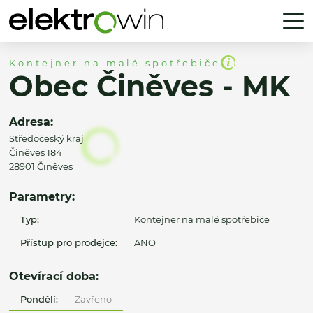
Kontejner na malé spotřebiče
Obec Činěves - MK
Adresa:
Středočeský kraj
Činěves 184
28901 Činěves
Parametry:
Typ:
Kontejner na malé spotřebiče
Přístup pro prodejce:
ANO
Otevírací doba:
Pondělí:
Zavřeno