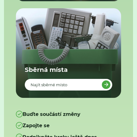
Sběrná místa
Najít sběrné místo
Buďte součástí změny
Zapojte se
Podnikněte kroky ještě dnes