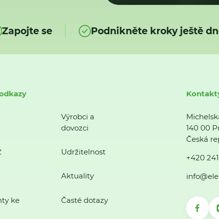
Zapojte se
Podnikněte kroky ještě dn
 odkazy
Kontakt
Výrobci a
Michelsk
dovozci
140 00 P
Česká re
ť
Udržitelnost
+420 241
Aktuality
info@ele
ty ke
Časté dotazy