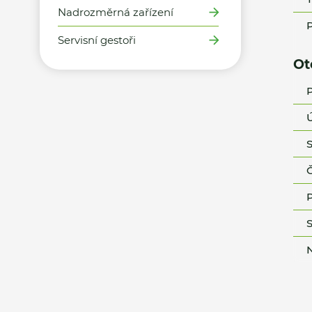
Nadrozměrná zařízení
P
Servisní gestoři
Ot
P
Ú
S
Č
P
S
N