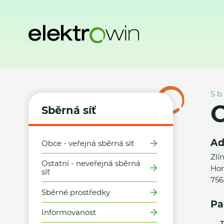
Domů
Sběrná síť
Místa zpětného odběru
Obec Horní Be
Sb
O
Sběrná síť
Ad
Obce - veřejná sběrná síť
Zlí
Ostatní - neveřejná sběrná
Hor
síť
756
Sběrné prostředky
Pa
Informovanost
T