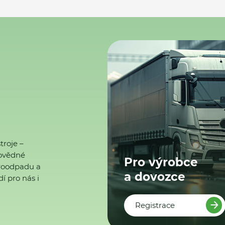
troje –
ovědné
Pro výrobce
ktroodpadu a
a dovozce
í pro nás i
Registrace