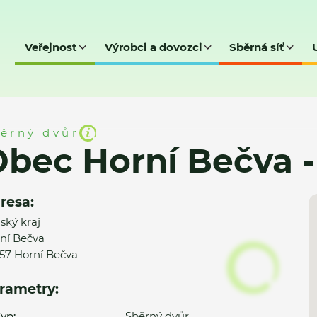
Veřejnost
Výrobci a dovozci
Sběrná síť
čva - SD
ěrný dvůr
bec Horní Bečva -
resa:
nský kraj
ní Bečva
57 Horní Bečva
rametry:
yp:
Sběrný dvůr