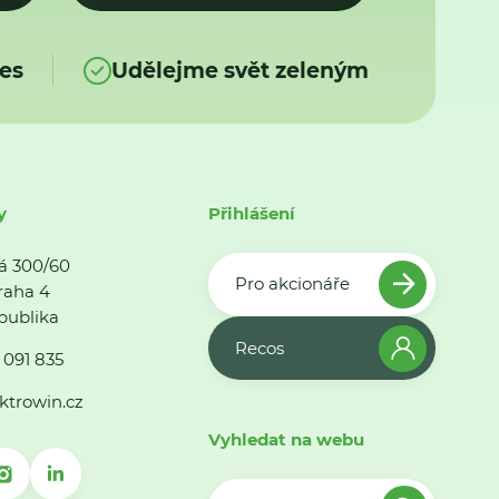
es
Udělejme svět zeleným
y
Přihlášení
á 300/60
Pro akcionáře
raha 4
publika
Recos
 091 835
ktrowin.cz
Vyhledat na webu