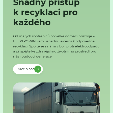
Snadný přístup
k recyklaci pro
každého
Od malých spotřebičů po velké domácí přístroje –
ELEKTROWIN vám usnadňuje cestu k odpovědné
recyklaci. Spojte se s námi v boji proti elektroodpadu
a přispějte ke zdravějšímu životnímu prostředí pro
nás i budoucí generace.
Více o nás