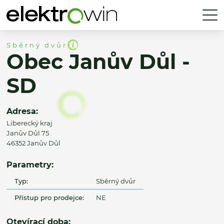
Sběrný dvůr
Obec Janův Důl -
SD
Adresa:
Liberecký kraj
Janův Důl 75
46352 Janův Důl
Parametry:
Typ:
Sběrný dvůr
Přístup pro prodejce:
NE
Otevírací doba: