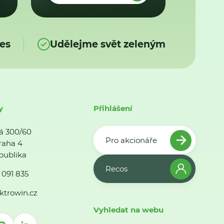
es
Udělejme svět zeleným
y
Přihlášení
á 300/60
Pro akcionáře
raha 4
publika
Recos
 091 835
ktrowin.cz
Vyhledat na webu