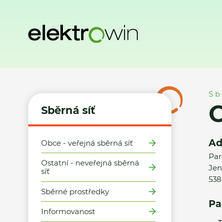
Domů
Sběrná síť
Místa zpětného odběru
Obec Jenišovi
Sb
O
Sběrná síť
Ad
Obce - veřejná sběrná síť
Par
Ostatní - neveřejná sběrná
Jen
síť
538
Sběrné prostředky
Pa
Informovanost