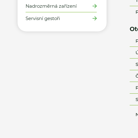
T
Nadrozměrná zařízení
P
Servisní gestoři
Ot
P
Ú
S
Č
P
S
N