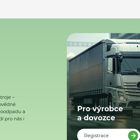
troje –
ovědné
Pro výrobce
ktroodpadu a
a dovozce
í pro nás i
Registrace