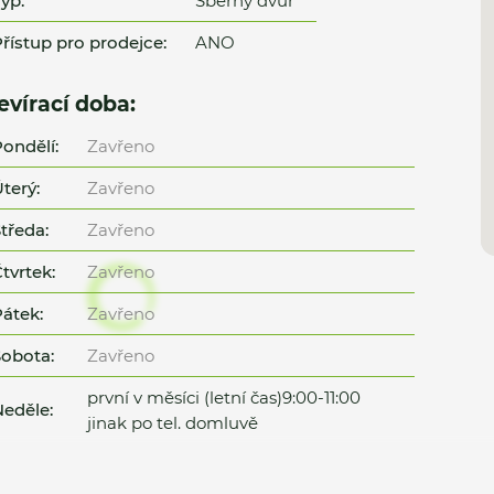
yp:
Sběrný dvůr
řístup pro prodejce:
ANO
evírací doba:
ondělí:
Zavřeno
terý:
Zavřeno
tředa:
Zavřeno
tvrtek:
Zavřeno
átek:
Zavřeno
obota:
Zavřeno
první v měsíci (letní čas)9:00-11:00
eděle:
jinak po tel. domluvě