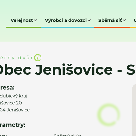
Veřejnost
Výrobci a dovozci
Sběrná síť
ce - SD
ěrný dvůr
bec Jenišovice - 
resa:
dubický kraj
išovice 20
64 Jenišovice
rametry: