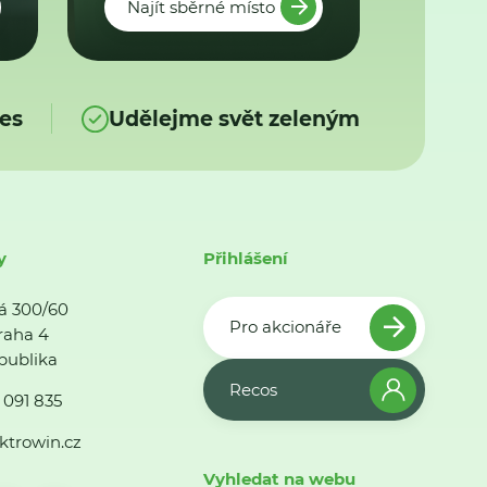
Najít sběrné místo
es
Udělejme svět zeleným
y
Přihlášení
á 300/60
Pro akcionáře
raha 4
publika
Recos
 091 835
ktrowin.cz
Vyhledat na webu