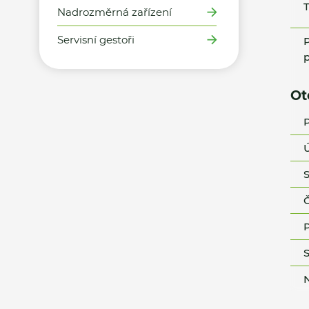
T
Nadrozměrná zařízení
Servisní gestoři
P
p
Ot
P
Ú
S
Č
P
S
N