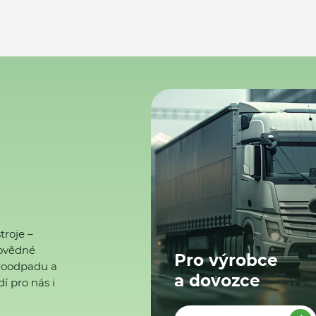
troje –
ovědné
Pro výrobce
ktroodpadu a
a dovozce
í pro nás i