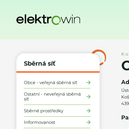
Domů
Sběrná síť
Místa zpětného odběru
Obec Koštice 
Ko
O
Sběrná síť
Ad
Obce - veřejná sběrná síť
Úst
Ostatní - neveřejná sběrná
Koš
síť
439
Sběrné prostředky
Pa
Informovanost