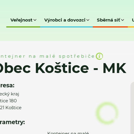
Veřejnost
Výrobci a dovozci
Sběrná síť
- MK
ntejner na malé spotřebiče
bec Koštice - MK
resa:
ecký kraj
tice 180
21 Koštice
rametry:
Kontejner na malé