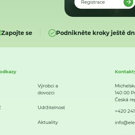
Registrace
Zapojte se
Podnikněte kroky ještě dn
 odkazy
Kontakt
Výrobci a
Michelsk
dovozci
140 00 P
Česká re
ť
Udržitelnost
+420 241
Aktuality
info@ele