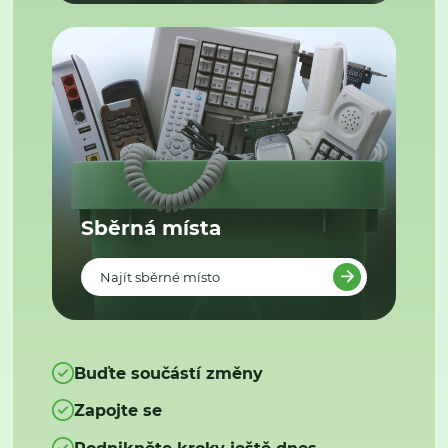
Sběrná místa
Najít sběrné místo
Buďte součástí změny
Zapojte se
Podnikněte kroky ještě dnes