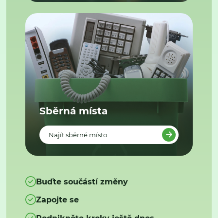
Sběrná místa
Najít sběrné místo
Buďte součástí změny
Zapojte se
Podnikněte kroky ještě dnes