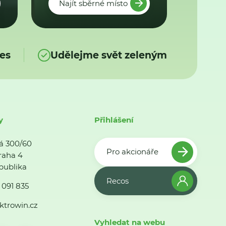
Najít sběrné místo
es
Udělejme svět zeleným
y
Přihlášení
á 300/60
Pro akcionáře
raha 4
publika
Recos
 091 835
ktrowin.cz
Vyhledat na webu