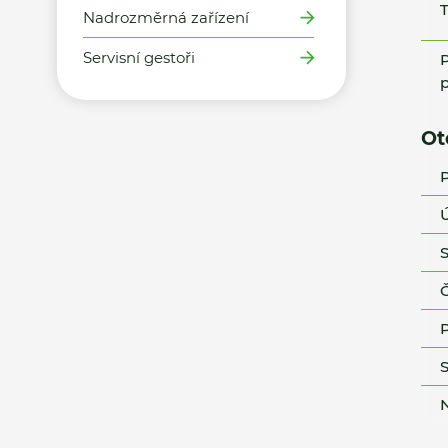
T
Nadrozměrná zařízení
Servisní gestoři
P
p
Ot
P
Ú
S
Č
P
S
N