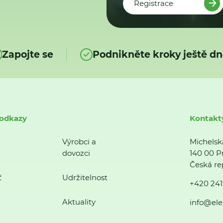
Registrace
Zapojte se
Podnikněte kroky ještě dn
 odkazy
Kontakt
Výrobci a
Michelsk
dovozci
140 00 P
Česká re
ť
Udržitelnost
+420 241
Aktuality
info@ele