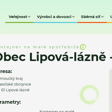
Veřejnost
Výrobci a dovozci
Sběrná síť
ázně - MK
ntejner na malé spotřebiče
bec Lipová-lázně 
resa:
moucký kraj
asičské zbrojnice
 61 Lipová-lázně
rametry:
Kontejner na malé