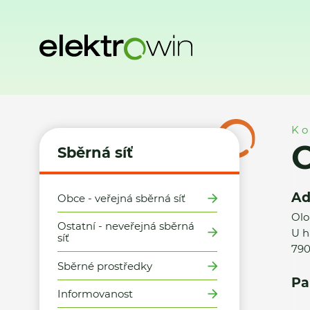
Domů
Sběrná síť
Místa zpětného odběru
Obec Lipová-l
Ko
O
Sběrná síť
Ad
Obce - veřejná sběrná síť
Olo
Ostatní - neveřejná sběrná
U h
síť
790
Sběrné prostředky
Pa
Informovanost