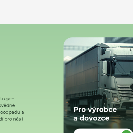
troje –
ovědné
Pro výrobce
ktroodpadu a
a dovozce
í pro nás i