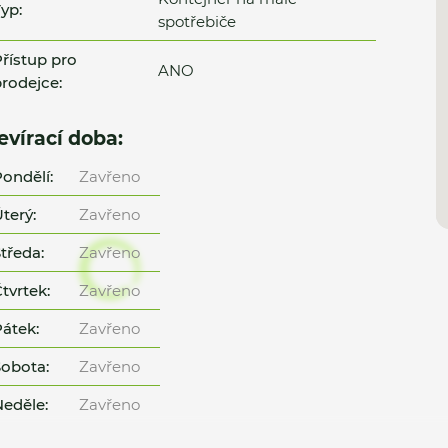
yp:
spotřebiče
řístup pro
ANO
rodejce:
evírací doba:
ondělí:
Zavřeno
terý:
Zavřeno
tředa:
Zavřeno
tvrtek:
Zavřeno
átek:
Zavřeno
obota:
Zavřeno
eděle:
Zavřeno