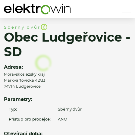
Sběrný dvůr
Obec Ludgeřovice -
SD
Adresa:
Moravskoslezský kraj
Markvartovická 42/33
74714 Ludgeřovice
Parametry:
Typ:
Sběrný dvůr
Přístup pro prodejce:
ANO
Otevírací doba: