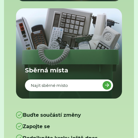
Sběrná místa
Najít sběrné místo
Buďte součástí změny
Zapojte se
Podnikněte kroky ještě dnes