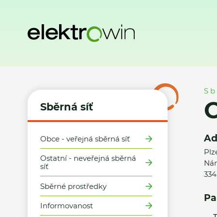
Domů
Sběrná síť
Místa zpětného odběru
Obec Merklín 
Sb
O
Sběrná síť
Ad
Obce - veřejná sběrná síť
Plz
Ostatní - neveřejná sběrná
Nám
síť
334
Sběrné prostředky
Pa
Informovanost
T