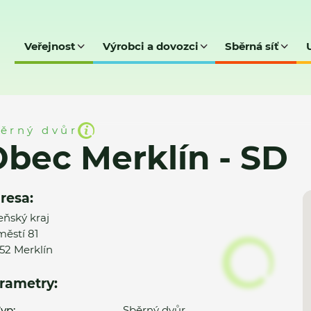
Veřejnost
Výrobci a dovozci
Sběrná síť
- SD
ěrný dvůr
bec Merklín - SD
resa:
eňský kraj
ěstí 81
52 Merklín
rametry:
yp:
Sběrný dvůr