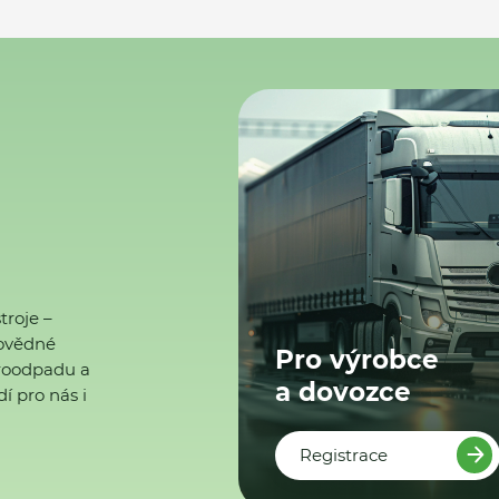
troje –
ovědné
Pro výrobce
ktroodpadu a
a dovozce
í pro nás i
Registrace