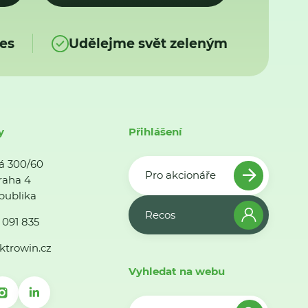
es
Udělejme svět zeleným
y
Přihlášení
á 300/60
Pro akcionáře
raha 4
publika
Recos
 091 835
ktrowin.cz
Vyhledat na webu