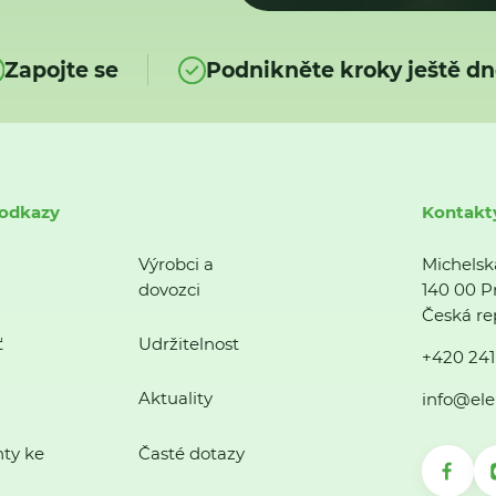
Zapojte se
Podnikněte kroky ještě dn
 odkazy
Kontakt
Výrobci a
Michelsk
dovozci
140 00 P
Česká re
ť
Udržitelnost
+420 241
Aktuality
info@ele
ty ke
Časté dotazy