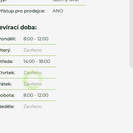
řístup pro prodejce:
ANO
evírací doba:
ondělí:
8:00 - 12:00
terý:
Zavřeno
tředa:
14:00 - 18:00
tvrtek:
Zavřeno
átek:
Zavřeno
obota:
8:00 - 12:00
eděle:
Zavřeno