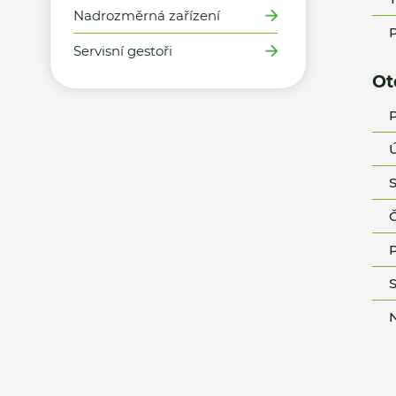
Nadrozměrná zařízení
P
Servisní gestoři
Ot
P
Ú
S
Č
P
S
N