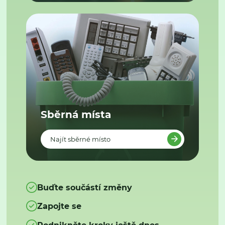
Sběrná místa
Najít sběrné místo
Buďte součástí změny
Zapojte se
Podnikněte kroky ještě dnes