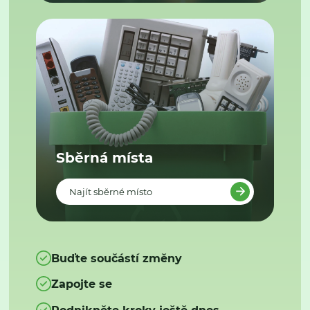
Sběrná místa
Najít sběrné místo
Buďte součástí změny
Zapojte se
Podnikněte kroky ještě dnes