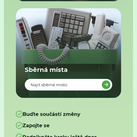
Sběrná místa
Najít sběrné místo
Buďte součástí změny
Zapojte se
Podnikněte kroky ještě dnes