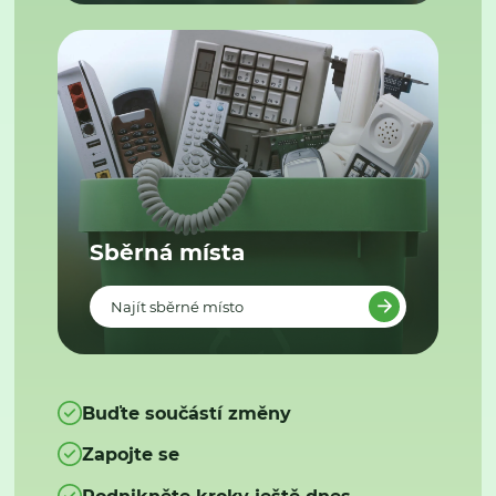
Sběrná místa
Najít sběrné místo
Buďte součástí změny
Zapojte se
Podnikněte kroky ještě dnes