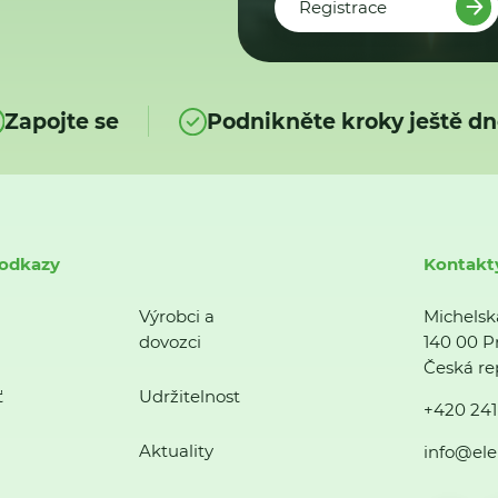
Registrace
Zapojte se
Podnikněte kroky ještě dn
 odkazy
Kontakt
Výrobci a
Michelsk
dovozci
140 00 P
Česká re
ť
Udržitelnost
+420 241
Aktuality
info@ele