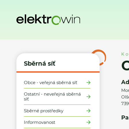
Domů
Sběrná síť
Místa zpětného odběru
Obec Návsí - 
Ko
O
Sběrná síť
Ad
Obce - veřejná sběrná síť
Mor
Ostatní - neveřejná sběrná
Olš
síť
739
Sběrné prostředky
Pa
Informovanost