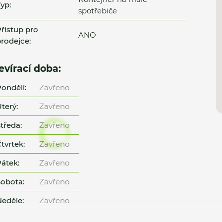
yp:
spotřebiče
řístup pro
ANO
rodejce:
evírací doba:
ondělí:
Zavřeno
terý:
Zavřeno
tředa:
Zavřeno
tvrtek:
Zavřeno
átek:
Zavřeno
obota:
Zavřeno
eděle:
Zavřeno