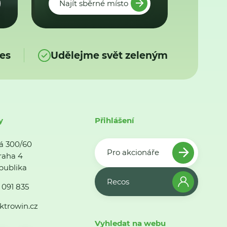
Najít sběrné místo
es
Udělejme svět zeleným
y
Přihlášení
á 300/60
Pro akcionáře
raha 4
publika
Recos
 091 835
ktrowin.cz
Vyhledat na webu