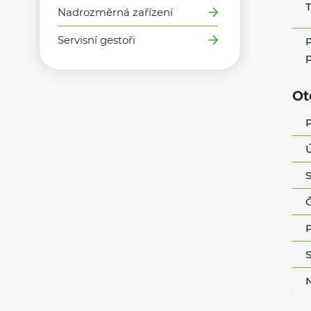
T
Nadrozměrná zařízení
Servisní gestoři
P
p
Ot
P
Ú
S
Č
P
S
N