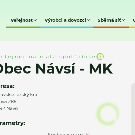
Veřejnost
Výrobci a dovozci
Sběrná síť
MK
ntejner na malé spotřebiče
bec Návsí - MK
resa:
avskoslezský kraj
ová 285
92 Návsí
rametry:
Kontejner na malé