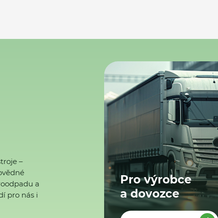
troje –
ovědné
Pro výrobce
ktroodpadu a
a dovozce
í pro nás i