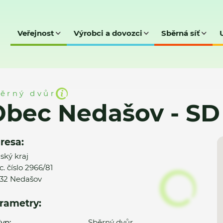
Veřejnost
Výrobci a dovozci
Sběrná síť
 - SD
ěrný dvůr
Obec Nedašov - SD
resa:
nský kraj
c. číslo 2966/81
32 Nedašov
rametry:
yp:
Sběrný dvůr