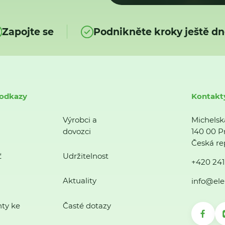
Zapojte se
Podnikněte kroky ještě dn
 odkazy
Kontakt
Výrobci a
Michelsk
dovozci
140 00 P
Česká re
ť
Udržitelnost
+420 241
Aktuality
info@ele
ty ke
Časté dotazy