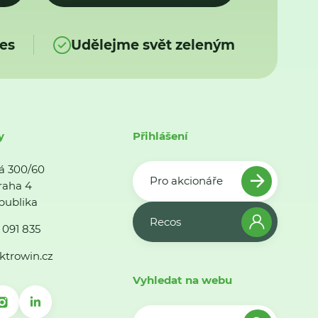
es
Udělejme svět zeleným
y
Přihlášení
á 300/60
Pro akcionáře
raha 4
publika
Recos
 091 835
ktrowin.cz
Vyhledat na webu