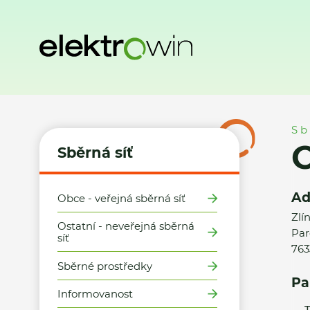
Domů
Sběrná síť
Místa zpětného odběru
Obec Nedašov
Sb
Sběrná síť
Ad
Obce - veřejná sběrná síť
Zlí
Ostatní - neveřejná sběrná
Par
síť
763
Sběrné prostředky
Pa
Informovanost
T