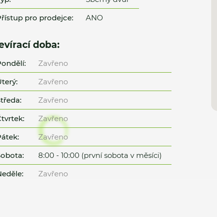
řístup pro prodejce:
ANO
evírací doba:
ondělí:
Zavřeno
terý:
Zavřeno
tředa:
Zavřeno
tvrtek:
Zavřeno
átek:
Zavřeno
obota:
8:00 - 10:00 (první sobota v měsíci)
eděle:
Zavřeno