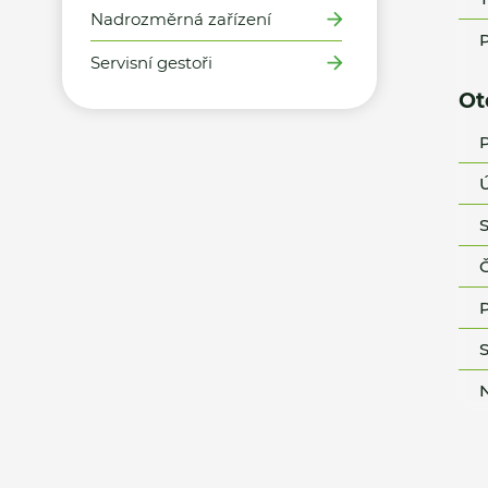
Nadrozměrná zařízení
P
Servisní gestoři
Ot
P
Ú
S
Č
P
S
N