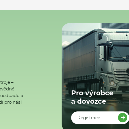
troje –
ovědné
Pro výrobce
ktroodpadu a
a dovozce
í pro nás i
Registrace