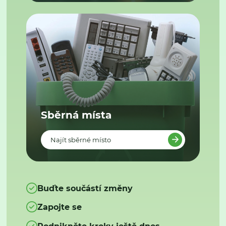
Sběrná místa
Najít sběrné místo
Buďte součástí změny
Zapojte se
Podnikněte kroky ještě dnes