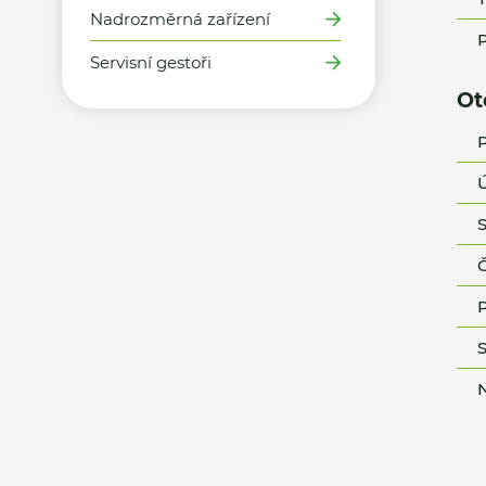
Nadrozměrná zařízení
P
Servisní gestoři
Ot
P
Ú
S
Č
P
S
N