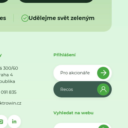
es
Udělejme svět zeleným
y
Přihlášení
á 300/60
Pro akcionáře
raha 4
publika
Recos
 091 835
ktrowin.cz
Vyhledat na webu