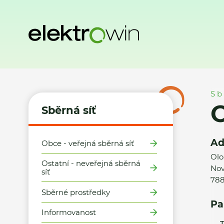
Domů
Sběrná síť
Místa zpětného odběru
Obec Nový Mal
Sb
O
Sběrná síť
Ad
Obce - veřejná sběrná síť
Olo
Ostatní - neveřejná sběrná
Nov
síť
788
Sběrné prostředky
Pa
Informovanost
T