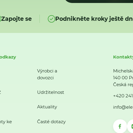
Zapojte se
Podnikněte kroky ještě dn
 odkazy
Kontakt
Výrobci a
Michelsk
dovozci
140 00 P
Česká re
ť
Udržitelnost
+420 241
Aktuality
info@ele
ty ke
Časté dotazy