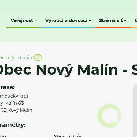
Veřejnost
Výrobci a dovozci
Sběrná síť
ín - SD
ěrný dvůr
bec Nový Malín - 
resa:
moucký kraj
ý Malín 83
03 Nový Malín
rametry:
yp:
Sběrný dvůr