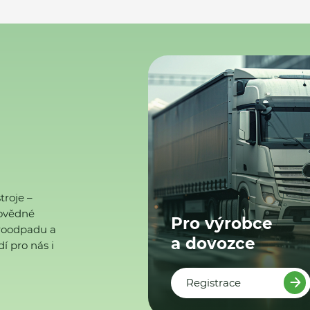
troje –
ovědné
Pro výrobce
ktroodpadu a
a dovozce
í pro nás i
Registrace